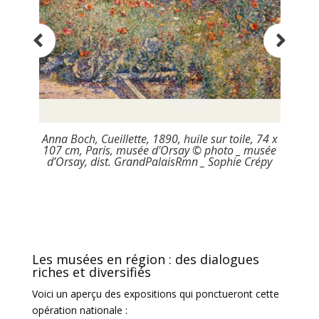
890, huile sur toile, 74 x
Claude Monet, Le Jardin de l’artiste 
d'Orsay © photo _ musée
1900, huile sur toile, 81,6 × 92,6 c
laisRmn _ Sophie Crépy
1983 © RMN-Grand Palais (Musée 
Hervé Lewandowski
Les musées en région : des dialogues
riches et diversifiés
Voici un aperçu des expositions qui ponctueront cette
opération nationale :