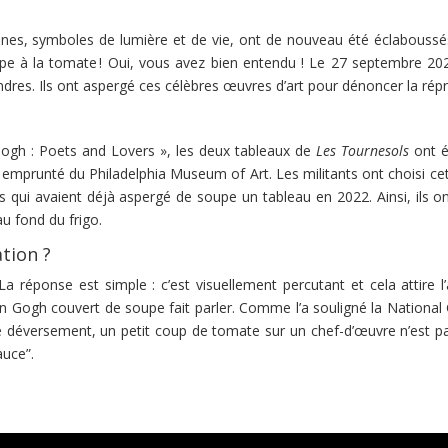
nes, symboles de lumière et de vie, ont de nouveau été éclaboussés. M
upe à la tomate ! Oui, vous avez bien entendu ! Le 27 septembre 202
ndres. Ils ont aspergé ces célèbres œuvres d’art pour dénoncer la répr
 Gogh : Poets and Lovers », les deux tableaux de
Les Tournesols
ont é
st emprunté du Philadelphia Museum of Art. Les militants ont choisi 
 qui avaient déjà aspergé de soupe un tableau en 2022. Ainsi, ils on
u fond du frigo.
tion ?
éponse est simple : c’est visuellement percutant et cela attire l’a
n Gogh couvert de soupe fait parler. Comme l’a souligné la National Ga
 déversement, un petit coup de tomate sur un chef-d’œuvre n’est pas 
auce”.