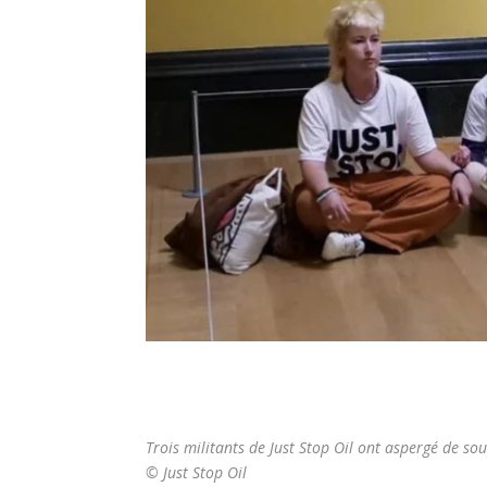
Trois militants de Just Stop Oil ont aspergé de s
©
Just Stop Oil