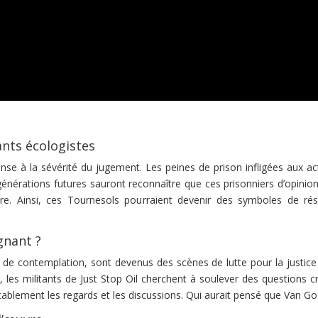
ants écologistes
se à la sévérité du jugement. Les peines de prison infligées aux act
énérations futures sauront reconnaître que ces prisonniers d’opinion é
bre. Ainsi, ces Tournesols pourraient devenir des symboles de r
gnant ?
 de contemplation, sont devenus des scènes de lutte pour la justice
s, les militants de Just Stop Oil cherchent à soulever des questions c
tablement les regards et les discussions. Qui aurait pensé que Van Gog